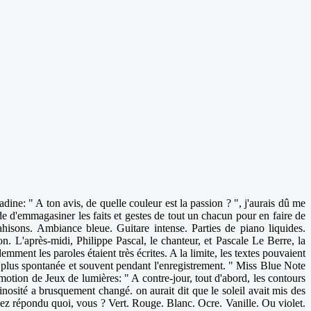
ne: " A ton avis, de quelle couleur est la passion ? ", j'aurais dû me
vide d'emmagasiner les faits et gestes de tout un chacun pour en faire de
hisons. Ambiance bleue. Guitare intense. Parties de piano liquides.
 L'après-midi, Philippe Pascal, le chanteur, et Pascale Le Berre, la
ment les paroles étaient très écrites. A la limite, les textes pouvaient
, plus spontanée et souvent pendant l'enregistrement. " Miss Blue Note
motion de Jeux de lumières: " A contre-jour, tout d'abord, les contours
inosité a brusquement changé. on aurait dit que le soleil avait mis des
riez répondu quoi, vous ? Vert. Rouge. Blanc. Ocre. Vanille. Ou violet.