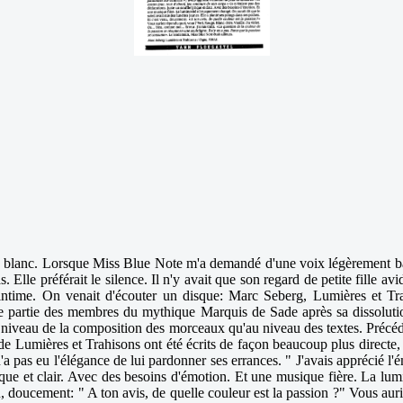
en blanc. Lorsque Miss Blue Note m'a demandé d'une voix légèrement badi
s. Elle préférait le silence. Il n'y avait que son regard de petite fille a
e intime. On venait d'écouter un disque: Marc Seberg, Lumières et Tra
 partie des membres du mythique Marquis de Sade après sa dissolution.
au niveau de la composition des morceaux qu'au niveau des textes. Précédem
x de Lumières et Trahisons ont été écrits de façon beaucoup plus directe
pas eu l'élégance de lui pardonner ses errances. " J'avais apprécié l'é
rique et clair. Avec des besoins d'émotion. Et une musique fière. La lum
nu, doucement: " A ton avis, de quelle couleur est la passion ?" Vous au