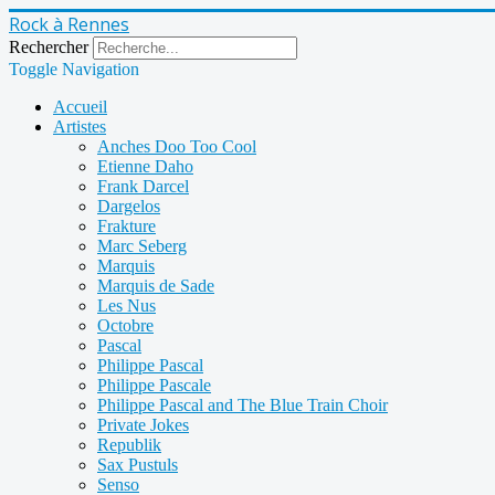
Rock à Rennes
Rechercher
Toggle Navigation
Accueil
Artistes
Anches Doo Too Cool
Etienne Daho
Frank Darcel
Dargelos
Frakture
Marc Seberg
Marquis
Marquis de Sade
Les Nus
Octobre
Pascal
Philippe Pascal
Philippe Pascale
Philippe Pascal and The Blue Train Choir
Private Jokes
Republik
Sax Pustuls
Senso