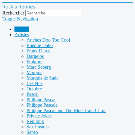
Rock à Rennes
Rechercher
Toggle Navigation
Accueil
Artistes
Anches Doo Too Cool
Etienne Daho
Frank Darcel
Dargelos
Frakture
Marc Seberg
Marquis
Marquis de Sade
Les Nus
Octobre
Pascal
Philippe Pascal
Philippe Pascale
Philippe Pascal and The Blue Train Choir
Private Jokes
Republik
Sax Pustuls
Senso