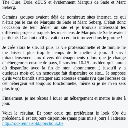
The Cure, Dole, dEUS et évidemment Marquis de Sade et Marc
Seberg.
Certains groupes avaient déjà de nombreux sites internet, ce qui
n'était pas le cas de Marquis de Sade et Marc Seberg. C'était donc
l'occasion de leur dédier un site et je trouvais intéressant les
différents projets auxquels les musiciens de Marquis de Sade avaient
participé. D'autant qu'il y avait un certain turnover dans le groupe !
Je crée alors le site. Et puis, la vie professionnelle et de famille ne
me laissent plus trop le temps de le mettre à jour. Il survit
miraculeusement aux divers déménagements (alors que je change
d'hébergeur et ensuite de pays, il survivra 10-15 ans bien qu'il aurait
dû disparaître avec la fin de mon abonnement...) jusqu'il y a
quelques mois où un nettoyage fait disparaître ce site... Je suppose
qu'ils vont bientôt s'attaquer aux adresses emails (vu que l'adresse de
cet hébergeur est toujours fonctionnelle, même si je ne m'en sers
plus trop).
Finalement, je me résous à louer un hébergement et mettre le site à
jour.
Voici le résultat. Et pour ceux qui préféraient le look 90s du
précédent, il est toujours disponible (mais plus mis à jour) à l'adresse
http://rockrennaisold.pbechoux.be
.