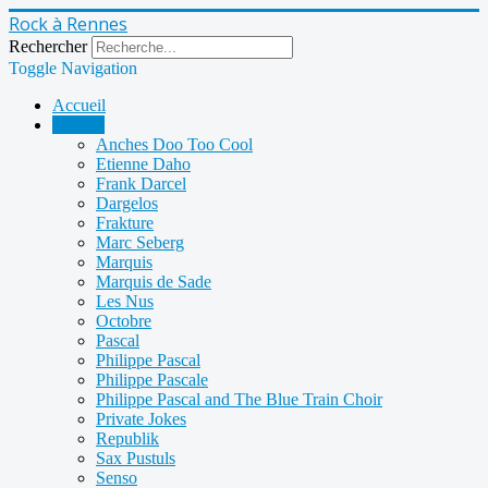
Rock à Rennes
Rechercher
Toggle Navigation
Accueil
Artistes
Anches Doo Too Cool
Etienne Daho
Frank Darcel
Dargelos
Frakture
Marc Seberg
Marquis
Marquis de Sade
Les Nus
Octobre
Pascal
Philippe Pascal
Philippe Pascale
Philippe Pascal and The Blue Train Choir
Private Jokes
Republik
Sax Pustuls
Senso