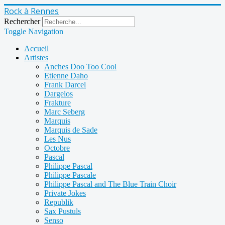
Rock à Rennes
Rechercher
Toggle Navigation
Accueil
Artistes
Anches Doo Too Cool
Etienne Daho
Frank Darcel
Dargelos
Frakture
Marc Seberg
Marquis
Marquis de Sade
Les Nus
Octobre
Pascal
Philippe Pascal
Philippe Pascale
Philippe Pascal and The Blue Train Choir
Private Jokes
Republik
Sax Pustuls
Senso