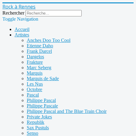
Rock à Rennes
Rechercher
Toggle Navigation
Accueil
Artistes
Anches Doo Too Cool
Etienne Daho
Frank Darcel
Dargelos
Frakture
Marc Seberg
Marquis
Marquis de Sade
Les Nus
Octobre
Pascal
Philippe Pascal
Philippe Pascale
Philippe Pascal and The Blue Train Choir
Private Jokes
Republik
Sax Pustuls
Senso