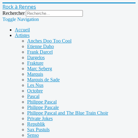
Rock à Rennes
Rechercher
Toggle Navigation
Accueil
Artistes
Anches Doo Too Cool
Etienne Daho
Frank Darcel
Dargelos
Frakture
Marc Seberg
Marquis
Marquis de Sade
Les Nus
Octobre
Pascal
Philippe Pascal
Philippe Pascale
Philippe Pascal and The Blue Train Choir
Private Jokes
Republik
Sax Pustuls
Senso