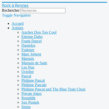
Rock à Rennes
Rechercher
Toggle Navigation
Accueil
Artistes
Anches Doo Too Cool
Etienne Daho
Frank Darcel
Dargelos
Frakture
Marc Seberg
Marquis
Marquis de Sade
Les Nus
Octobre
Pascal
Philippe Pascal
Philippe Pascale
Philippe Pascal and The Blue Train Choir
Private Jokes
Republik
Sax Pustuls
Senso