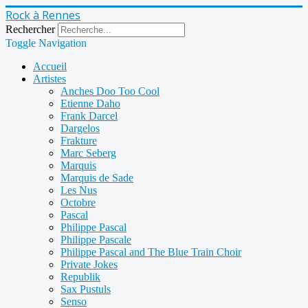
Rock à Rennes
Rechercher
Toggle Navigation
Accueil
Artistes
Anches Doo Too Cool
Etienne Daho
Frank Darcel
Dargelos
Frakture
Marc Seberg
Marquis
Marquis de Sade
Les Nus
Octobre
Pascal
Philippe Pascal
Philippe Pascale
Philippe Pascal and The Blue Train Choir
Private Jokes
Republik
Sax Pustuls
Senso