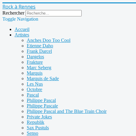
Rock à Rennes
Rechercher
Toggle Navigation
Accueil
Artistes
Anches Doo Too Cool
Etienne Daho
Frank Darcel
Dargelos
Frakture
Marc Seberg
Marquis
Marquis de Sade
Les Nus
Octobre
Pascal
Philippe Pascal
Philippe Pascale
Philippe Pascal and The Blue Train Choir
Private Jokes
Republik
Sax Pustuls
Senso