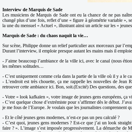
Interview de Marquis de Sade
Les musiciens de Marquis de Sade ont eu la chance de ne pas naître
changé plus d’une fois, reflet d’une « figure à géométrie variable »,
la une du mensuel « Actuel », illustrant ainsi un article sur les « jeun
Marquis de Sade : du chaos naquit la vie…
Sur scène, Philippe donne un relief particulier aux morceaux par l’emp
Durant l’interview, il emploie presque autant les mains mais il emploi
- J’aime beaucoup l’ambiance de la ville ici, avec le canal (nous éti
les mêmes solitudes…
- C’est uniquement comme cela dans la partie de la ville où il y a le 
- L’endroit est très chouette, ça me rappelle les nouvelles de Jean R
retrouver cette ambiance ici. Bon, soit.(Excité) Des questions, des ques
- Votre « look kafkaïen », votre image de jeunes gens européens, ça v
- C’est quelque chose d’extrémiste pour s’affirmer dès le début. J’av
je me fous de l’Europe. Je voulais que les journalistes comprennent qu’
- Et le côté jeunes gens modernes, n’est-ce pas un peu calculé ?
- C’est quoi, jeunes gens modernes ? Est-ce que j’ai un look straigh
faire ? ». L’image s’est imposée progressivement. La démarche de Md