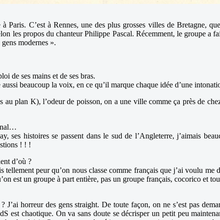
 à Paris. C’est à Rennes, une des plus grosses villes de Bretagne, q
 selon les propos du chanteur Philippe Pascal. Récemment, le groupe a fa
es gens modernes ».
loi de ses mains et de ses bras.
e aussi beaucoup la voix, en ce qu’il marque chaque idée d’une intonatio
ons au plan K), l’odeur de poisson, on a une ville comme ça près de che
canal…
ay, ses histoires se passent dans le sud de l’Angleterre, j’aimais beauc
tions ! ! !
ient d’où ?
ais tellement peur qu’on nous classe comme français que j’ai voulu me d
on est un groupe à part entière, pas un groupe français, cocorico et tou
t ? J’ai horreur des gens straight. De toute façon, on ne s’est pas de
S est chaotique. On va sans doute se décrisper un petit peu maintenan