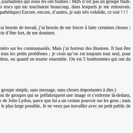
es journalistes qui nous les ont foutues : MdS n’est pas un groupe flash-
des trucs qui me touchaient beaucoup, dans lesquels je me retrouvais.
athétique) Encore, encore, d’autres, je suis très volubile, ce soir ! ! !
i besoin de travail, j’ai besoin de me forcer à faire certaines choses ;
vie d’être fort, de me dominer.
uméro sur les communautés. Mais j’ai horreur des illusions. Il faut être
tous les petits problèmes ; je crois qu’on est toujours tout seul, pour
pétition, ou quand on tourne ensemble. On est 5 bonhommes qui ont du
un groupe simple, sans message, sans choses importantes à dire.)
ment de groupes qui se préfabriquent une image et s’enferme là-dedans,
 de John Lydon, parce que lui a un certain pouvoir sur les gens ; mais
c le plus large possible. Je ne veux pas travailler avec un petit public de