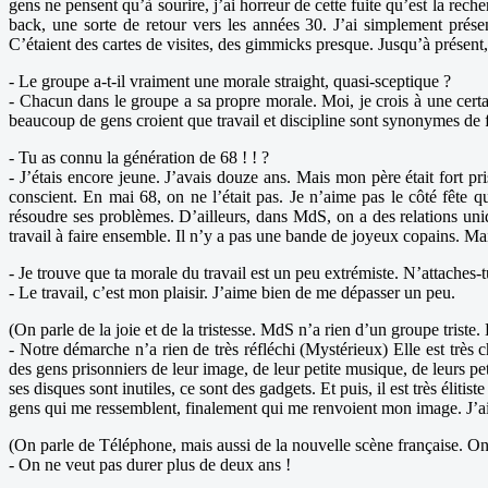
gens ne pensent qu’à sourire, j’ai horreur de cette fuite qu’est la rech
back, une sorte de retour vers les années 30. J’ai simplement présen
C’étaient des cartes de visites, des gimmicks presque. Jusqu’à présent, p
- Le groupe a-t-il vraiment une morale straight, quasi-sceptique ?
- Chacun dans le groupe a sa propre morale. Moi, je crois à une certain
beaucoup de gens croient que travail et discipline sont synonymes de fas
- Tu as connu la génération de 68 ! ! ?
- J’étais encore jeune. J’avais douze ans. Mais mon père était fort pri
conscient. En mai 68, on ne l’était pas. Je n’aime pas le côté fête qu
résoudre ses problèmes. D’ailleurs, dans MdS, on a des relations un
travail à faire ensemble. Il n’y a pas une bande de joyeux copains. M
- Je trouve que ta morale du travail est un peu extrémiste. N’attaches-
- Le travail, c’est mon plaisir. J’aime bien de me dépasser un peu.
(On parle de la joie et de la tristesse. MdS n’a rien d’un groupe trist
- Notre démarche n’a rien de très réfléchi (Mystérieux) Elle est très
des gens prisonniers de leur image, de leur petite musique, de leurs 
ses disques sont inutiles, ce sont des gadgets. Et puis, il est très éliti
gens qui me ressemblent, finalement qui me renvoient mon image. J’ai
(On parle de Téléphone, mais aussi de la nouvelle scène française. On
- On ne veut pas durer plus de deux ans !