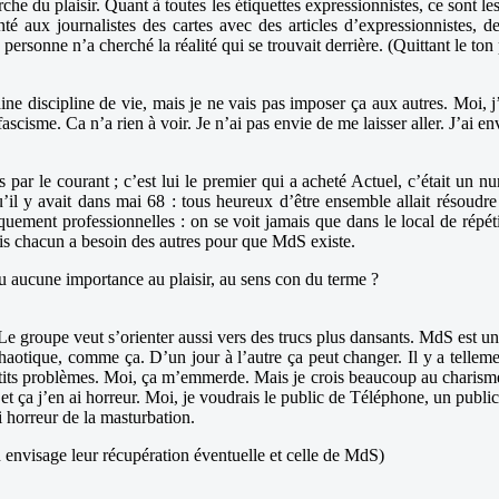
erche du plaisir. Quant à toutes les étiquettes expressionnistes, ce sont l
té aux journalistes des cartes avec des articles d’expressionnistes, 
ersonne n’a cherché la réalité qui se trouvait derrière. (Quittant le ton p
e discipline de vie, mais je ne vais pas imposer ça aux autres. Moi, j’a
cisme. Ca n’a rien à voir. Je n’ai pas envie de me laisser aller. J’ai en
s par le courant ; c’est lui le premier qui a acheté Actuel, c’était un n
’il y avait dans mai 68 : tous heureux d’être ensemble allait résoudre 
iquement professionnelles : on se voit jamais que dans le local de ré
ais chacun a besoin des autres pour que MdS existe.
tu aucune importance au plaisir, au sens con du terme ?
e. Le groupe veut s’orienter aussi vers des trucs plus dansants. MdS est 
 chaotique, comme ça. D’un jour à l’autre ça peut changer. Il y a telle
petits problèmes. Moi, ça m’emmerde. Mais je crois beaucoup au charisme
ste et ça j’en ai horreur. Moi, je voudrais le public de Téléphone, un publi
 horreur de la masturbation.
 envisage leur récupération éventuelle et celle de MdS)