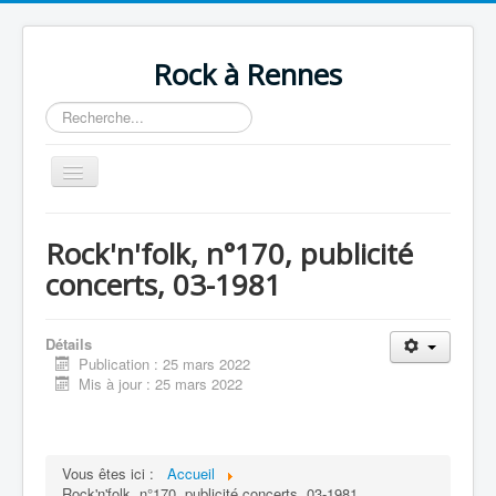
Rock à Rennes
Rechercher
Toggle
Navigation
Accueil
Rock'n'folk, n°170, publicité
Artistes
concerts, 03-1981
Références
Détails
Publication : 25 mars 2022
Mis à jour : 25 mars 2022
Vous êtes ici :
Accueil
Rock'n'folk, n°170, publicité concerts, 03-1981