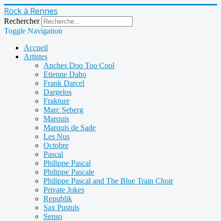
Rock à Rennes
Rechercher
Toggle Navigation
Accueil
Artistes
Anches Doo Too Cool
Etienne Daho
Frank Darcel
Dargelos
Frakture
Marc Seberg
Marquis
Marquis de Sade
Les Nus
Octobre
Pascal
Philippe Pascal
Philippe Pascale
Philippe Pascal and The Blue Train Choir
Private Jokes
Republik
Sax Pustuls
Senso