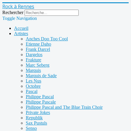
Rock à Rennes
Rechercher
Toggle Navigation
Accueil
Artistes
Anches Doo Too Cool
Etienne Daho
Frank Darcel
Dargelos
Frakture
Marc Seberg
Marquis
Marquis de Sade
Les Nus
Octobre
Pascal
Philippe Pascal
Philippe Pascale
Philippe Pascal and The Blue Train Choir
Private Jokes
Republik
Sax Pustuls
Senso